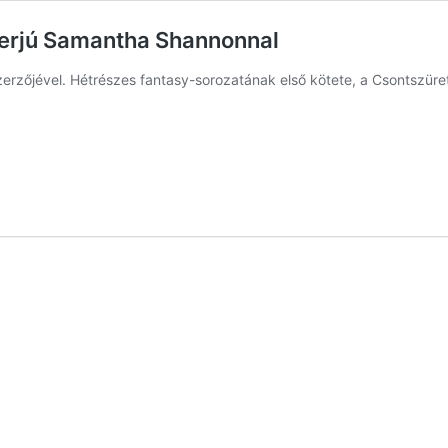
nterjú Samantha Shannonnal
zerzőjével. Hétrészes fantasy-sorozatának első kötete, a Csontszüret