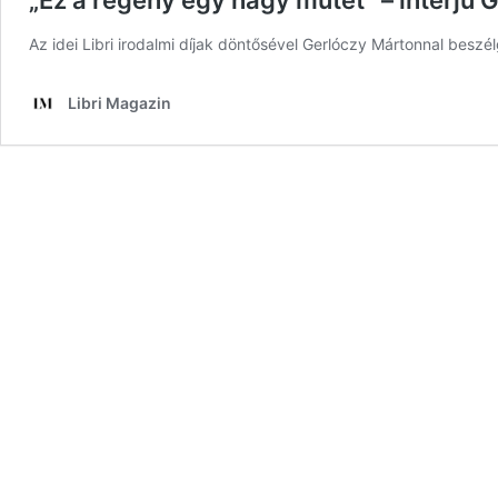
„Ez a regény egy nagy műtét” – interjú 
Az idei Libri irodalmi díjak döntősével Gerlóczy Mártonnal beszélg
Libri Magazin