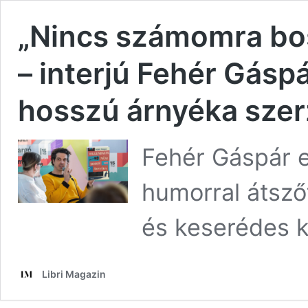
„Nincs számomra bos
– interjú Fehér Gáspá
hosszú árnyéka szer
Fehér Gáspár e
humorral átszőt
és keserédes 
Libri Magazin