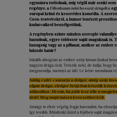
egymásra torlódnak, míg végül már senki sem lá
regénye, a
Fillenbaum néni hosszú árnyéka
egy
európai krimi és keserédes komédia. A szerzőve
Coen-testvérekről, a humor lenézett presztíz
kudarcaikról beszélgettünk.
A regényben szinte minden szereplő valamily
hazudnak, egyre többször saját maguknak is. 
hazugság vagy az a pillanat, amikor az ember e
húzódó határ?
Inkább ahogyan az ember szép lassan lyukat beszél
nagyon drága órát. Tetszik neki, de tudja, hogy bo
megmondja, mennyi az idő. Le kéne mondania ró
Addig csűri-csavarja a dolgot, amíg szép las
olyan drága, elvégre Svájcban készítik kézze
stílusához. Mi van, ha jobb lesz tőle a megjele
árát! Meg majd másra kevesebbet költ.
Amúgy is élete végéig fogja használni, ha elosztj
így tovább. Mindenki küzd a fejében saját magáv