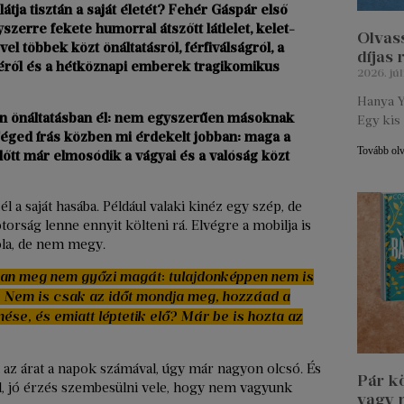
tja tisztán a saját életét? Fehér Gáspár első
szerre fekete humorral átszőtt látlelet, kelet-
Olvass
l többek közt önáltatásról, férfiválságról, a
díjas
séről és a hétköznapi emberek tragikomikus
2026. júl
Hanya Y
en önáltatásban él: nem egyszerűen másoknak
Egy kis 
Téged írás közben mi érdekelt jobban: maga a
Tovább ol
lőtt már elmosódik a vágyai és a valóság közt
 a saját hasába. Például valaki kinéz egy szép, de
torság lenne ennyit költeni rá. Elvégre a mobilja is
la, de nem megy.
san meg nem győzi magát: tulajdonképpen nem is
l. Nem is csak az időt mondja meg, hozzáad a
nése, és emiatt léptetik elő? Már be is hozta az
a az árat a napok számával, úgy már nagyon olcsó. És
Pár k
al, jó érzés szembesülni vele, hogy nem vagyunk
vagy 