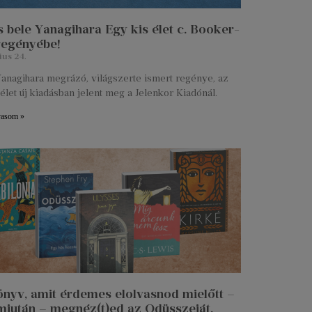
 bele Yanagihara Egy kis élet c. Booker-
 regényébe!
ius 24.
anagihara megrázó, világszerte ismert regénye, az
élet új kiadásban jelent meg a Jelenkor Kiadónál.
vasom »
önyv, amit érdemes elolvasnod mielőtt –
miután – megnéz(t)ed az Odüsszeiát.