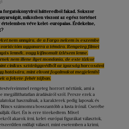
fi
a forgatókönyvírói hátteredből fakad. Sokszor
nyarságát, miközben viszont az egész történet
v értelemben véve kelet-európaias. Érdekelne,
g?
eket nem annyira, de a Fargo nekem is eszembe
 variációm ugyanarra a témára. Rengeteg filmet
yás lennék, vagy kifinomult ízlésem lenne.
ek nem illene ilyet mondania, de este tízkor
int cinikus sztárügyvédből az igazság harcosává
gy hatására, mint elvont fogalmakat megjelenítő
ek a fekete-fehér tájban.
 A testvéreimmel rengeteg horrort néztünk, ami a
 megállíthatatlan áradásáról szól. Persze ezek a
ulatokat használnak, a karakterek pedig laposak és
 Nincs számomra bosszantóbb a lusta írónál. Cserébe
álják őket. Én is erre törekedtem. Mivel
ől akarok írni, kelet-európai figurákat választok,
letszerűtlen műfajt választ, mint esetemben a krimi,