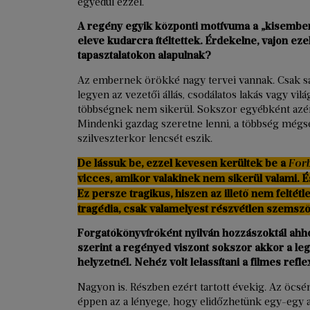
egyedül ezzel.
A regény egyik központi motívuma a „kisembe
eleve kudarcra ítéltettek. Érdekelne, vajon 
tapasztalatokon alapulnak?
Az embernek örökké nagy tervei vannak. Csak sa
legyen az vezetői állás, csodálatos lakás vagy vi
többségnek nem sikerül. Sokszor egyébként azér
Mindenki gazdag szeretne lenni, a többség mégse
szilveszterkor lencsét eszik.
De lássuk be, ezzel kevesen kerültek be a
For
vicces, amikor valakinek nem sikerül valami. É
Ez persze tragikus, hiszen az illető nem feltét
tragédia, csak valamelyest részvétlen szemsz
Forgatókönyvíróként nyilván hozzászoktál ahh
szerint a regényed viszont sokszor akkor a l
helyzetnél. Nehéz volt lelassítani a filmes refl
Nagyon is. Részben ezért tartott évekig. Az öcsé
éppen az a lényege, hogy elidőzhetünk egy-egy ap