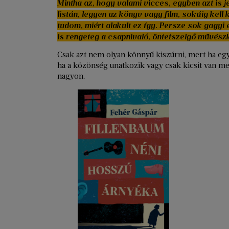
Mintha az, hogy valami vicces, egyben azt is j
listán, legyen az könyv vagy film, sokáig kell
tudom, miért alakult ez így. Persze sok gagyi 
is rengeteg a csapnivaló, öntetszelgő művész
Csak azt nem olyan könnyű kiszúrni, mert ha eg
ha a közönség unatkozik vagy csak kicsit van me
nagyon.