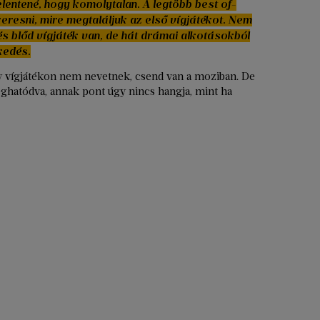
elentené, hogy komolytalan. A legtöbb best of-
 keresni, mire megtaláljuk az első vígjátékot. Nem
és blőd vígjáték van, de hát drámai alkotásokból
kedés.
y vígjátékon nem nevetnek, csend van a moziban. De
ghatódva, annak pont úgy nincs hangja, mint ha