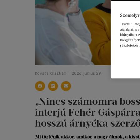
Személyre
Tisztelt Lát
ajánlani, a
hiányában w
böngészőjébe
részletekért
Kovács Krisztián
2026. június 29.
„Nincs számomra bossz
interjú Fehér Gáspárra
hosszú árnyéka szerző
Mi történik akkor, amikor a nagy álmok, a kisst