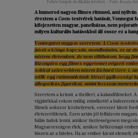
Fehér Gáspár dedikálás közben – Fotó:
Kováts Zsó
A humorod nagyon filmes ritmusú, ami nyilván 
éreztem a Coen-testvérek hatását, Vonnegut fa
kifejezetten magyar, panelházas, nem pejoratí
milyen kulturális hatásokból áll össze ez a han
Vonnegutot nagyon szeretem. A Coen-testvér
jutott a könyv kapcsán, mondhatnám, ez az én
néztem életemben, de nem állíthatom, hogy finn
Bizonyára egy filmes egyetemet végzett embern
sokkal szívesebben nézem Richard Gere-t, am
válik egy rutinmunkának látszó gyilkossági ü
allegorikus figurákat, amint hosszan meneteln
Szeretem a krimit, a thrillert, a kalandfilmeket.
vígjátékkal rokon műfaj, mindkettő a balszerencse
filmek sokszor közhelyesek, ezerszer látott ford
életszerűtlenek. Ezen aztán jól felhúzom magam.
hálás tudok lenni, amikor tisztességesen megcsin
Magyarországon élek, amikor hétköznapi emberekr
hiszen az a hiteles. Ha az ember kicsit elemelt, é