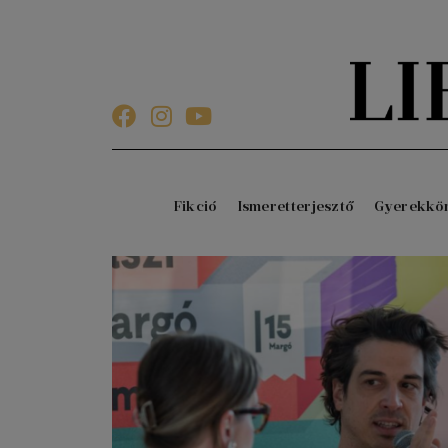
Fikció
Ismeretterjesztő
Gyerekkö