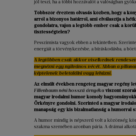
jól teszi, ha a többi hozzávalót a valóságban gyöke
Többször éreztem olvasás közben, hogy a kön
arról a bizonyos határról, ami elválasztja a hé
gondolatra, vajon a legtöbb ember csak a körü
tisztességtelen?
Pesszimista vagyok ebben a tekintetben. Szerint
energiát a törvénykezésbe, a bíráskodásba, a bört
A legtöbben csak akkor viselkednek rendesen,
megnézni egy nyilvános vécét. Abban a pillan
képtelenek beletalálni vagy lehúzni.
Az elmúlt években rengeteg magyar regény let
Fillenbaum néni hosszú árnyéka
viszont szórako
magyar irodalmi humor komoly hagyományokkal 
Örkényre gondolni. Szerinted a magyar irodalo
manapság egy kis bizalmatlanság a humorral
A humor mindig is népszerű volt a közönség köré
szakma szemében azonban pária. A drámai alkot