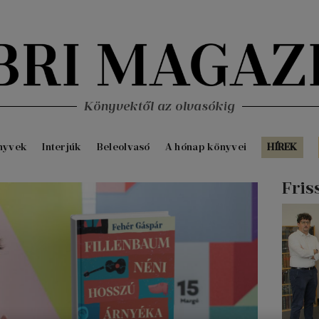
Könyvektől az olvasókig
nyvek
Interjúk
Beleolvasó
A hónap könyvei
HÍREK
Fris