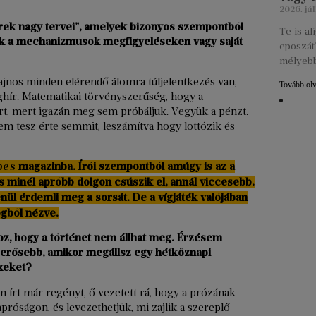
2026. júl
rek nagy tervei”, amelyek bizonyos szempontból
Te is a
ezek a mechanizmusok megfigyeléseken vagy saját
eposzát?
mélyebb
jnos minden elérendő álomra túljelentkezés van,
Tovább ol
lághír. Matematikai törvényszerűség, hogy a
t, mert igazán meg sem próbáljuk. Vegyük a pénzt.
m tesz érte semmit, leszámítva hogy lottózik és
bes
magazinba. Írói szempontból amúgy is az a
s minél apróbb dolgon csúszik el, annál viccesebb.
lenül érdemli meg a sorsát. De a vígjáték valójában
ögből nézve.
oz, hogy a történet nem állhat meg. Érzésem
egerősebb, amikor megállsz egy hétköznapi
exeket?
m írt már regényt, ő vezetett rá, hogy a prózának
róságon, és levezethetjük, mi zajlik a szereplő