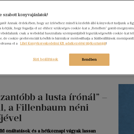
Hogya
 szabott könyvajánlatok!
ember
ogató! Annak érdekében, hogy az ízléséhez minél közelebb álló könyveket tudjunk a fi
Libri
rra kérjük, hogy fogadja el az ehhez szükséges cookie-kat a „Rendben” gomb megnyom
2026. júl
eboldalunk csak a weboldal használata szempontjából legszükségesebb cookie-kat tele
, de cookie-preferenciáit később is bármikor módosíthatja a Sütibeállítások menüpont
Egy erő
 olvassa el a
Libri Könyvkereskedelmi Kft. adatkezelési tájékoztatóját
!
nem elé
szerkes
Süti beállítások
Rendben
menedz
Tovább ol
antóbb a lusta írónál” –
l, a Fillenbaum néni
jével
ílű önáltatások és a hétköznapi vágyak lassan