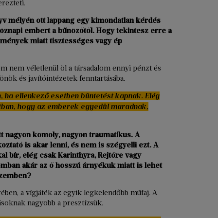
rezteti.
yv mélyén ott lappang egy kimondatlan kérdés
tköznapi embert a bűnözőtől. Hogy tekintesz erre a
lmények miatt tisztességes vagy ép
em nem véletlenül öl a társadalom ennyi pénzt és
önök és javítóintézetek fenntartásába.
 ha ellenkező esetben büntetést kapnak. Elég
atban, hogy az emberek egyedül maradnak,
t nagyon komoly, nagyon traumatikus. A
ztató is akar lenni, és nem is szégyelli ezt. A
bír, elég csak Karinthyra, Rejtőre vagy
mban akár az ő hosszú árnyékuk miatt is lehet
 szemben?
ben, a vígjáték az egyik legkelendőbb műfaj. A
ásoknak nagyobb a presztízsük.