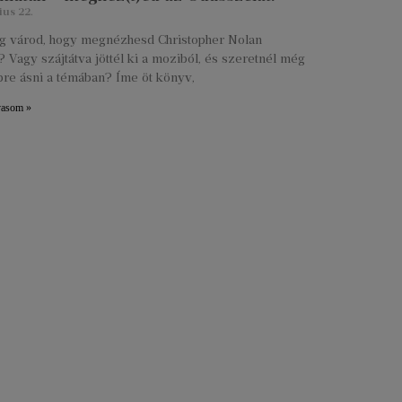
ius 22.
lig várod, hogy megnézhesd Christopher Nolan
 Vagy szájtátva jöttél ki a moziból, és szeretnél még
re ásni a témában? Íme öt könyv,
vasom »