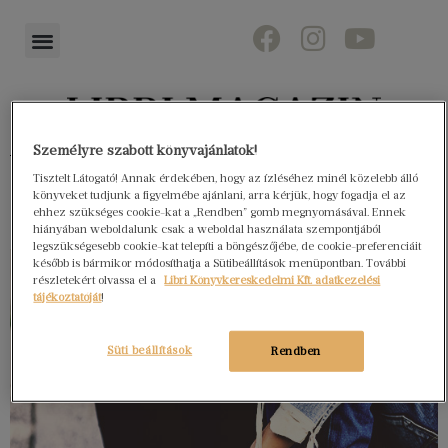
Személyre szabott könyvajánlatok!
Könyvektől az olvasókig
Tisztelt Látogató! Annak érdekében, hogy az ízléséhez minél közelebb álló
könyveket tudjunk a figyelmébe ajánlani, arra kérjük, hogy fogadja el az
ehhez szükséges cookie-kat a „Rendben” gomb megnyomásával. Ennek
hiányában weboldalunk csak a weboldal használata szempontjából
legszükségesebb cookie-kat telepíti a böngészőjébe, de cookie-preferenciáit
később is bármikor módosíthatja a Sütibeállítások menüpontban. További
részletekért olvassa el a
Libri Könyvkereskedelmi Kft. adatkezelési
tájékoztatóját
!
Süti beállítások
Rendben