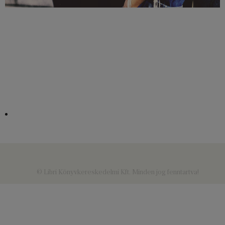
© Libri Könyvkereskedelmi Kft. Minden jog fenntartva!