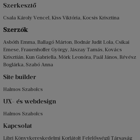
Szerkesztő
Csala Károly Vencel, Kiss Viktória, Kocsis Krisztina
Szerzők
Asbóth Emma, Ballagó Márton, Bodnár Judit Lola, Csikai
Emese, Frauenhoffer György, Jászay Tamás, Kovács
Krisztián, Kun Gabriella, Mörk Leonóra, Paál János, Révész
Boglárka, Szabó Anna
Site builder
Halmos Szabolcs
UX- és webdesign
Halmos Szabolcs
Kapcsolat
Libri Könyvkereskedelmi Korlátolt Felelősségű Társaság