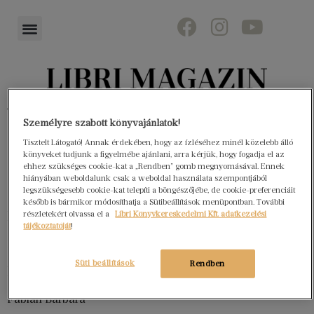
Könyvektől az olvasókig
Személyre szabott könyvajánlatok!
Tisztelt Látogató! Annak érdekében, hogy az ízléséhez minél közelebb álló
könyveket tudjunk a figyelmébe ajánlani, arra kérjük, hogy fogadja el az
ehhez szükséges cookie-kat a „Rendben” gomb megnyomásával. Ennek
Impresszum
hiányában weboldalunk csak a weboldal használata szempontjából
legszükségesebb cookie-kat telepíti a böngészőjébe, de cookie-preferenciáit
később is bármikor módosíthatja a Sütibeállítások menüpontban. További
Lapigazgató
részletekért olvassa el a
Libri Könyvkereskedelmi Kft. adatkezelési
tájékoztatóját
!
Ludvig Orsolya Stefanie
Süti beállítások
Rendben
Főszerkesztő
Fábián Barbara