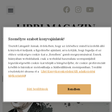
Könyvektől az olvasókig
Személyre szabott könyvajánlatok!
Tisztelt Látogató! Annak érdekében, hogy az ízléséhez minél közelebb álló
könyveket tudjunk a figyelmébe ajánlani, arra kérjük, hogy fogadja el az
ehhez szükséges cookie-kat a „Rendben” gomb megnyomásával. Ennek
hiányában weboldalunk csak a weboldal használata szempontjából
legszükségesebb cookie-kat telepíti a böngészőjébe, de cookie-preferenciáit
később is bármikor módosíthatja a Sütibeállítások menüpontban. További
részletekért olvassa el a
Libri Könyvkereskedelmi Kft. adatkezelési
tájékoztatóját
!
Süti beállítások
Rendben