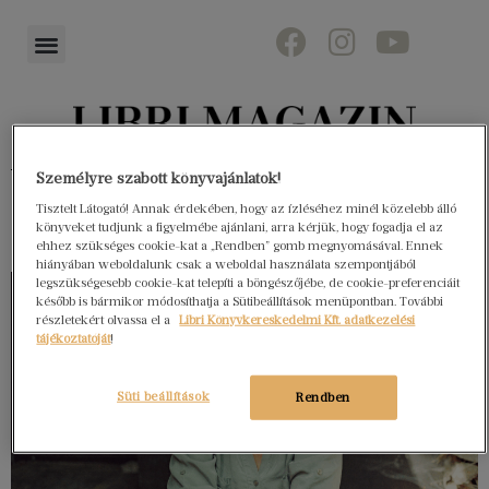
Könyvektől az olvasókig
Személyre szabott könyvajánlatok!
Tisztelt Látogató! Annak érdekében, hogy az ízléséhez minél közelebb álló
könyveket tudjunk a figyelmébe ajánlani, arra kérjük, hogy fogadja el az
ehhez szükséges cookie-kat a „Rendben” gomb megnyomásával. Ennek
hiányában weboldalunk csak a weboldal használata szempontjából
legszükségesebb cookie-kat telepíti a böngészőjébe, de cookie-preferenciáit
később is bármikor módosíthatja a Sütibeállítások menüpontban. További
részletekért olvassa el a
Libri Könyvkereskedelmi Kft. adatkezelési
tájékoztatóját
!
Süti beállítások
Rendben