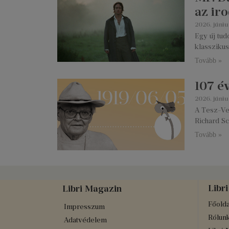
az ir
2026. júniu
Egy új tud
klasszikus
Tovább »
107 é
2026. júniu
A Tesz-Ves
Richard S
Tovább »
Libri
Libri Magazin
Főolda
Impresszum
Rólun
Adatvédelem