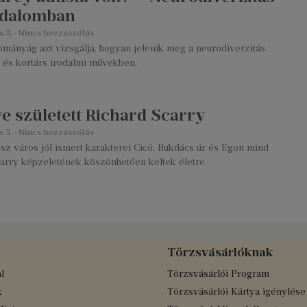
odalomban
s 5.
Nincs hozzászólás
ományág azt vizsgálja, hogyan jelenik meg a neurodiverzitás
 és kortárs irodalmi művekben.
ve született Richard Scarry
s 5.
Nincs hozzászólás
z város jól ismert karakterei Cicó, Bukdács úr és Egon mind
carry képzeletének köszönhetően keltek életre.
Törzsvásárlóknak
l
Törzsvásárlói Program
k
Törzsvásárlói Kártya igénylése