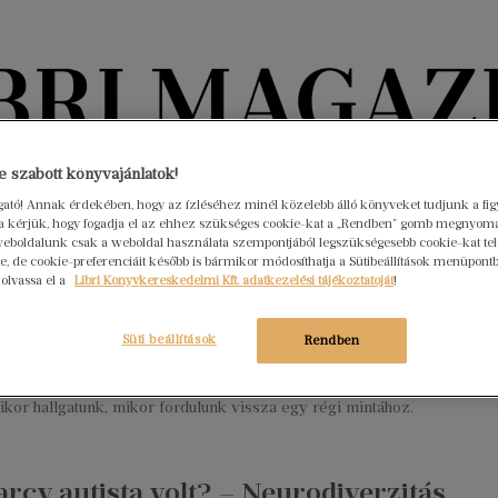
Könyvektől az olvasókig
 szabott könyvajánlatok!
ogató! Annak érdekében, hogy az ízléséhez minél közelebb álló könyveket tudjunk a fi
rra kérjük, hogy fogadja el az ehhez szükséges cookie-kat a „Rendben” gomb megnyom
nyvek
Interjúk
Beleolvasó
A hónap könyvei
HÍREK
eboldalunk csak a weboldal használata szempontjából legszükségesebb cookie-kat tele
, de cookie-preferenciáit később is bármikor módosíthatja a Sütibeállítások menüpont
 olvassa el a
Libri Könyvkereskedelmi Kft. adatkezelési tájékoztatóját
!
ervezés két lapozás között – Szabó
la: Házasságlabirintus
Süti beállítások
Rendben
s 5.
Nincs hozzászólás
pró döntések végtelen láncolata: mit mondunk egy veszekedés
kor hallgatunk, mikor fordulunk vissza egy régi mintához.
arcy autista volt? – Neurodiverzitás