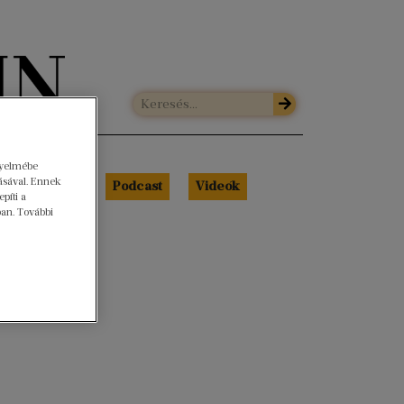
gyelmébe
ásával. Ennek
Libri Portré
Podcast
Videók
píti a
ban. További