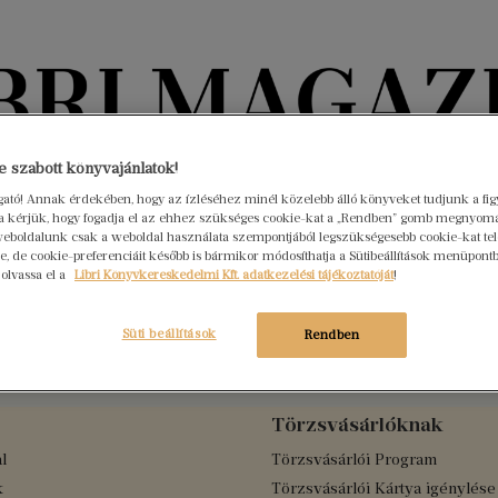
Könyvektől az olvasókig
 szabott könyvajánlatok!
ogató! Annak érdekében, hogy az ízléséhez minél közelebb álló könyveket tudjunk a fi
rra kérjük, hogy fogadja el az ehhez szükséges cookie-kat a „Rendben” gomb megnyom
nyvek
Interjúk
Beleolvasó
A hónap könyvei
HÍREK
eboldalunk csak a weboldal használata szempontjából legszükségesebb cookie-kat tele
, de cookie-preferenciáit később is bármikor módosíthatja a Sütibeállítások menüpont
 olvassa el a
Libri Könyvkereskedelmi Kft. adatkezelési tájékoztatóját
!
Süti beállítások
Rendben
Törzsvásárlóknak
l
Törzsvásárlói Program
k
Törzsvásárlói Kártya igénylése