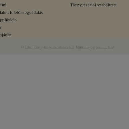
Mini
Törzsvásárlói szabályzat
almi felelősségvállalás
applikáció
r
jánlat
© Libri Könyvkereskedelmi Kft. Minden jog fenntartva!