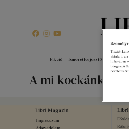
Személyre
Tisztelt Lát
ajánlani, a
Fikció
Ismeretterjesztő
Gyerekkö
hiányában w
böngészőjébe
részletekért
A mi kockánk
Libri
Libri Magazin
Főolda
Impresszum
Rólun
Adatvédelem