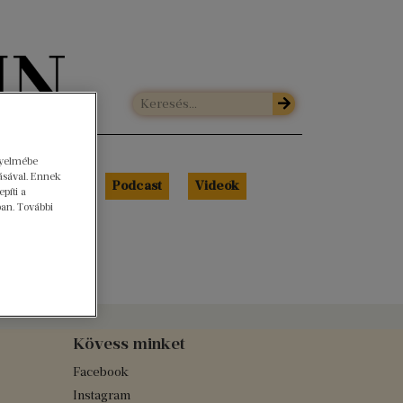
gyelmébe
ásával. Ennek
Libri Portré
Podcast
Videók
píti a
ban. További
Kövess minket
Facebook
Instagram