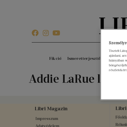
Személyre
Tisztelt Lát
ajánlani, a
Fikció
Ismeretterjesztő
Gyerekkö
hiányában w
böngészőjébe
részletekért
Addie LaRue láthat
Libri
Libri Magazin
Főolda
Impresszum
Rólun
Adatvédelem