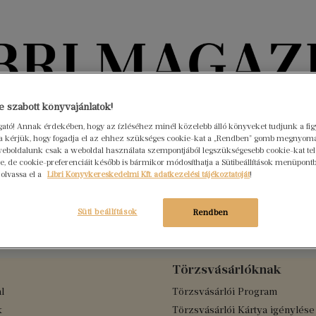
Könyvektől az olvasókig
 szabott könyvajánlatok!
ogató! Annak érdekében, hogy az ízléséhez minél közelebb álló könyveket tudjunk a fi
rra kérjük, hogy fogadja el az ehhez szükséges cookie-kat a „Rendben” gomb megnyom
nyvek
Interjúk
Beleolvasó
A hónap könyvei
HÍREK
eboldalunk csak a weboldal használata szempontjából legszükségesebb cookie-kat tele
, de cookie-preferenciáit később is bármikor módosíthatja a Sütibeállítások menüpont
 olvassa el a
Libri Könyvkereskedelmi Kft. adatkezelési tájékoztatóját
!
atlan élete
Süti beállítások
Rendben
Törzsvásárlóknak
l
Törzsvásárlói Program
k
Törzsvásárlói Kártya igénylése