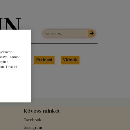
gyelmébe
ásával. Ennek
Libri Portré
Podcast
Videók
píti a
ban. További
Kövess minket
Facebook
Instagram