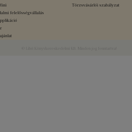
Mini
Törzsvásárlói szabályzat
almi felelősségvállalás
applikáció
r
jánlat
© Libri Könyvkereskedelmi Kft. Minden jog fenntartva!