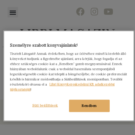
Személyre szabott könyvajánlatok!
Könyvektől az olvasókig
Tisztelt Látogató! Annak érdekében, hogy az ízléséhez minél közelebb álló
könyveket tudjunk a figyelmébe ajánlani, arra kérjük, hogy fogadja el az
ehhez szükséges cookie-kat a „Rendben” gomb megnyomásával. Ennek
hiányában weboldalunk csak a weboldal használata szempontjából
legszükségesebb cookie-kat telepíti a böngészőjébe, de cookie-preferenciáit
Angélique
később is bármikor módosíthatja a Sütibeállítások menüpontban. További
részletekért olvassa el a
Libri Könyvkereskedelmi Kft. adatkezelési
tájékoztatóját
!
Süti beállítások
Rendben
© Libri Könyvkereskedelmi Kft. Minden jog fenntartva!