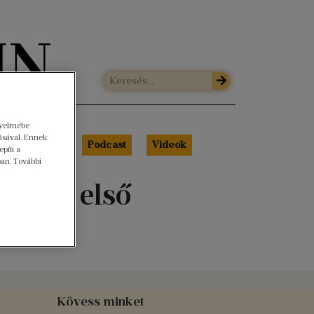
gyelmébe
ásával. Ennek
Libri Portré
Podcast
Videók
píti a
ban. További
 – Az első
Kövess minket