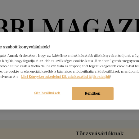
Könyvektől az olvasókig
 szabott könyvajánlatok!
ogató! Annak érdekében, hogy az ízléséhez minél közelebb álló könyveket tudjunk a fi
rra kérjük, hogy fogadja el az ehhez szükséges cookie-kat a „Rendben” gomb megnyom
nyvek
Interjúk
Beleolvasó
A hónap könyvei
HÍREK
eboldalunk csak a weboldal használata szempontjából legszükségesebb cookie-kat tele
, de cookie-preferenciáit később is bármikor módosíthatja a Sütibeállítások menüpont
 olvassa el a
Libri Könyvkereskedelmi Kft. adatkezelési tájékoztatóját
!
ina reneszánsz receptjei
Süti beállítások
Rendben
cskönyv
Törzsvásárlóknak