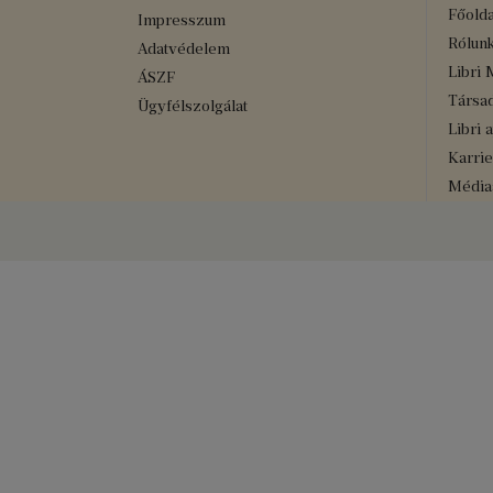
Főolda
Impresszum
Rólun
Adatvédelem
Libri 
ÁSZF
Társad
Ügyfélszolgálat
Libri 
Karrie
Médiaa