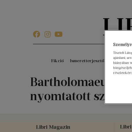
Személyre
Tisztelt Lát
ajánlani, a
Fikció
Ismeretterjesztő
Gyerekkö
hiányában w
böngészőjébe
részletekért
Bartholomaeus Plat
nyomtatott szaká
Libri
Libri Magazin