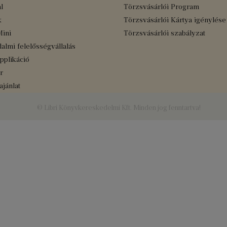
l
Törzsvásárlói Program
k
Törzsvásárlói Kártya igénylése
Mini
Törzsvásárlói szabályzat
almi felelősségvállalás
applikáció
r
jánlat
© Libri Könyvkereskedelmi Kft. Minden jog fenntartva!