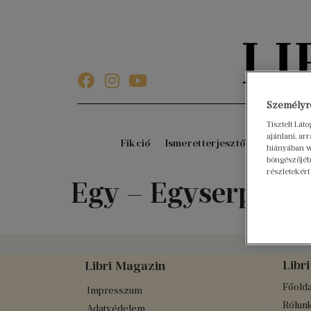
Személyre
Tisztelt Lát
ajánlani, a
Fikció
Ismeretterjesztő
Gyerekkö
hiányában w
böngészőjébe
részletekért
Egy – Egyserpeny
Libri
Libri Magazin
Főolda
Impresszum
Rólun
Adatvédelem