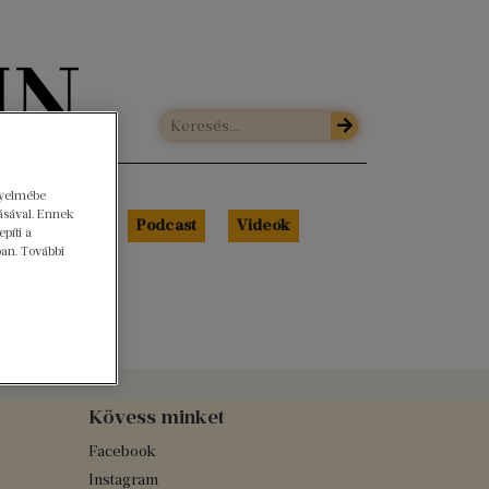
gyelmébe
ásával. Ennek
Libri Portré
Podcast
Videók
píti a
ban. További
Kövess minket
Facebook
Instagram