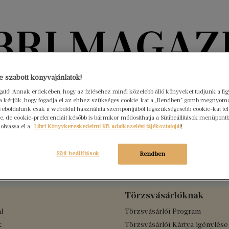
Könyvektől az olvasókig
 szabott könyvajánlatok!
ogató! Annak érdekében, hogy az ízléséhez minél közelebb álló könyveket tudjunk a fi
rra kérjük, hogy fogadja el az ehhez szükséges cookie-kat a „Rendben” gomb megnyom
nyvek
Interjúk
Beleolvasó
A hónap könyvei
HÍREK
eboldalunk csak a weboldal használata szempontjából legszükségesebb cookie-kat tele
, de cookie-preferenciáit később is bármikor módosíthatja a Sütibeállítások menüpont
 olvassa el a
Libri Könyvkereskedelmi Kft. adatkezelési tájékoztatóját
!
ős csodák
Süti beállítások
Rendben
Törzsvásárlóknak
l
Törzsvásárlói Program
k
Törzsvásárlói Kártya igénylése