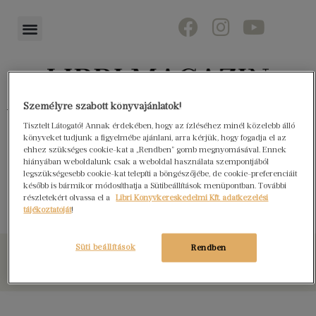
Személyre szabott könyvajánlatok!
Könyvektől az olvasókig
Tisztelt Látogató! Annak érdekében, hogy az ízléséhez minél közelebb álló
könyveket tudjunk a figyelmébe ajánlani, arra kérjük, hogy fogadja el az
ehhez szükséges cookie-kat a „Rendben” gomb megnyomásával. Ennek
hiányában weboldalunk csak a weboldal használata szempontjából
legszükségesebb cookie-kat telepíti a böngészőjébe, de cookie-preferenciáit
Emelkedés
később is bármikor módosíthatja a Sütibeállítások menüpontban. További
részletekért olvassa el a
Libri Könyvkereskedelmi Kft. adatkezelési
tájékoztatóját
!
Süti beállítások
Rendben
© Libri Könyvkereskedelmi Kft. Minden jog fenntartva!