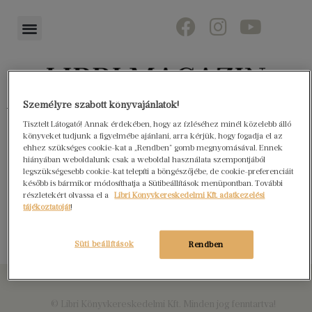
Személyre szabott könyvajánlatok!
Könyvektől az olvasókig
Tisztelt Látogató! Annak érdekében, hogy az ízléséhez minél közelebb álló
könyveket tudjunk a figyelmébe ajánlani, arra kérjük, hogy fogadja el az
ehhez szükséges cookie-kat a „Rendben” gomb megnyomásával. Ennek
hiányában weboldalunk csak a weboldal használata szempontjából
legszükségesebb cookie-kat telepíti a böngészőjébe, de cookie-preferenciáit
Eufória – Sylvia Plath
később is bármikor módosíthatja a Sütibeállítások menüpontban. További
részletekért olvassa el a
Libri Könyvkereskedelmi Kft. adatkezelési
tájékoztatóját
!
élete nyomán
Süti beállítások
Rendben
© Libri Könyvkereskedelmi Kft. Minden jog fenntartva!