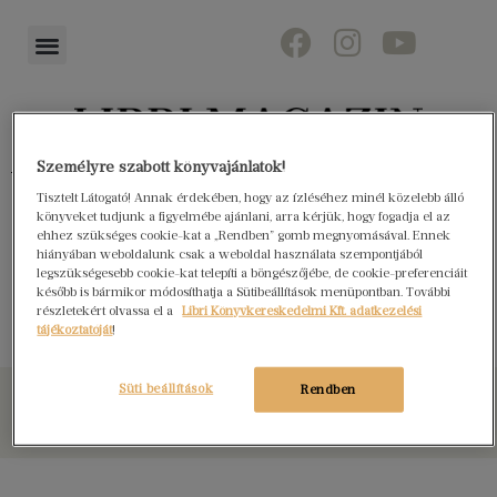
Személyre szabott könyvajánlatok!
Könyvektől az olvasókig
Tisztelt Látogató! Annak érdekében, hogy az ízléséhez minél közelebb álló
könyveket tudjunk a figyelmébe ajánlani, arra kérjük, hogy fogadja el az
ehhez szükséges cookie-kat a „Rendben” gomb megnyomásával. Ennek
hiányában weboldalunk csak a weboldal használata szempontjából
legszükségesebb cookie-kat telepíti a böngészőjébe, de cookie-preferenciáit
Fehér fogak
később is bármikor módosíthatja a Sütibeállítások menüpontban. További
részletekért olvassa el a
Libri Könyvkereskedelmi Kft. adatkezelési
tájékoztatóját
!
Süti beállítások
Rendben
© Libri Könyvkereskedelmi Kft. Minden jog fenntartva!