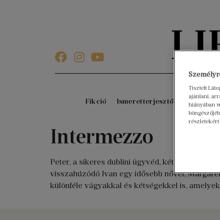
Személyre
Tisztelt Lát
ajánlani, a
Fikció
Ismeretterjesztő
Gyerekkö
hiányában w
böngészőjébe
részletekért
Intermezzo
Peter, a sikeres dublini ügyvéd, két nő – a ré
visszahúzódó Ivan egy idősebb nővel, Margaret
különféle vágyakkal és kétségekkel is, amelye