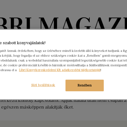
Könyvektől az olvasókig
 szabott könyvajánlatok!
ogató! Annak érdekében, hogy az ízléséhez minél közelebb álló könyveket tudjunk a fi
rra kérjük, hogy fogadja el az ehhez szükséges cookie-kat a „Rendben” gomb megnyom
nyvek
Interjúk
Beleolvasó
A hónap könyvei
HÍREK
eboldalunk csak a weboldal használata szempontjából legszükségesebb cookie-kat tele
, de cookie-preferenciáit később is bármikor módosíthatja a Sütibeállítások menüpont
 olvassa el a
Libri Könyvkereskedelmi Kft. adatkezelési tájékoztatóját
!
Süti beállítások
Rendben
gi szerelem, Sylvia és az egyetemista Naomi – között őrlődik,
tel kezd komoly kapcsolatot. Apjuk halála után nem csupán 
k egészen másképpen alakítják őket.