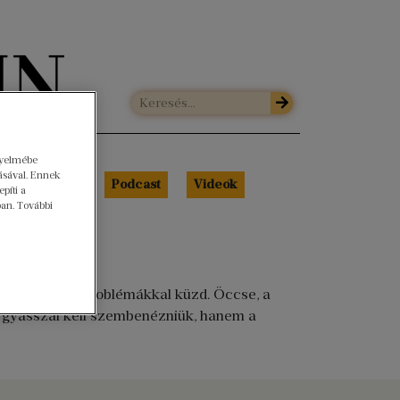
gyelmébe
ásával. Ennek
Libri Portré
Podcast
Videók
píti a
ban. További
 miközben alvásproblémákkal küzd. Öccse, a
a gyásszal kell szembenézniük, hanem a