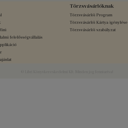
Törzsvásárlóknak
l
Törzsvásárlói Program
k
Törzsvásárlói Kártya igénylése
Mini
Törzsvásárlói szabályzat
almi felelősségvállalás
applikáció
r
jánlat
© Libri Könyvkereskedelmi Kft. Minden jog fenntartva!