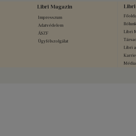
Libri
Libri Magazin
Főolda
Impresszum
Rólun
Adatvédelem
Libri 
ÁSZF
Társad
Ügyfélszolgálat
Libri 
Karrie
Médiaa