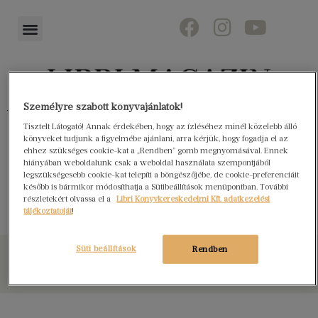
Személyre szabott könyvajánlatok!
Könyvektől az olvasókig
Tisztelt Látogató! Annak érdekében, hogy az ízléséhez minél közelebb álló
könyveket tudjunk a figyelmébe ajánlani, arra kérjük, hogy fogadja el az
ehhez szükséges cookie-kat a „Rendben” gomb megnyomásával. Ennek
hiányában weboldalunk csak a weboldal használata szempontjából
legszükségesebb cookie-kat telepíti a böngészőjébe, de cookie-preferenciáit
Klara és a Nap
később is bármikor módosíthatja a Sütibeállítások menüpontban. További
részletekért olvassa el a
Libri Könyvkereskedelmi Kft. adatkezelési
tájékoztatóját
!
Süti beállítások
Rendben
© Libri Könyvkereskedelmi Kft. Minden jog fenntartva!