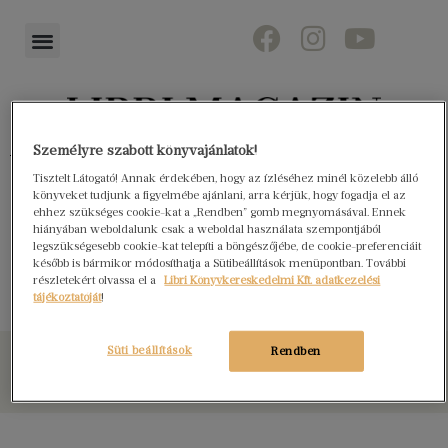
Személyre szabott könyvajánlatok!
Könyvektől az olvasókig
Tisztelt Látogató! Annak érdekében, hogy az ízléséhez minél közelebb álló
könyveket tudjunk a figyelmébe ajánlani, arra kérjük, hogy fogadja el az
ehhez szükséges cookie-kat a „Rendben” gomb megnyomásával. Ennek
hiányában weboldalunk csak a weboldal használata szempontjából
legszükségesebb cookie-kat telepíti a böngészőjébe, de cookie-preferenciáit
Malaccal teljes éveink
később is bármikor módosíthatja a Sütibeállítások menüpontban. További
részletekért olvassa el a
Libri Könyvkereskedelmi Kft. adatkezelési
tájékoztatóját
!
Süti beállítások
Rendben
© Libri Könyvkereskedelmi Kft. Minden jog fenntartva!