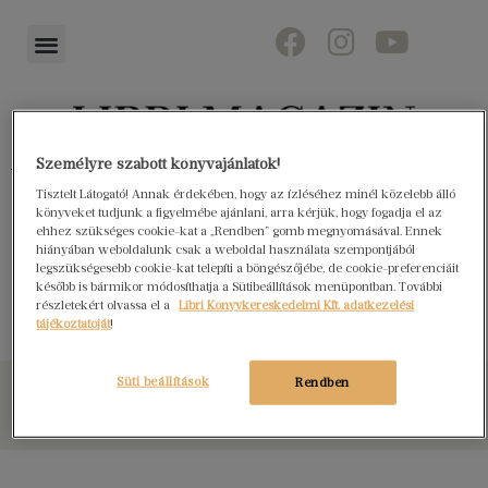
Személyre szabott könyvajánlatok!
Könyvektől az olvasókig
Tisztelt Látogató! Annak érdekében, hogy az ízléséhez minél közelebb álló
könyveket tudjunk a figyelmébe ajánlani, arra kérjük, hogy fogadja el az
ehhez szükséges cookie-kat a „Rendben” gomb megnyomásával. Ennek
hiányában weboldalunk csak a weboldal használata szempontjából
legszükségesebb cookie-kat telepíti a böngészőjébe, de cookie-preferenciáit
Minden elmúlt nyár
később is bármikor módosíthatja a Sütibeállítások menüpontban. További
részletekért olvassa el a
Libri Könyvkereskedelmi Kft. adatkezelési
tájékoztatóját
!
Süti beállítások
Rendben
© Libri Könyvkereskedelmi Kft. Minden jog fenntartva!