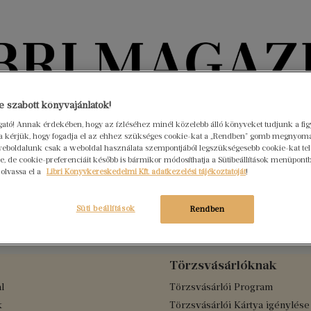
Könyvektől az olvasókig
 szabott könyvajánlatok!
ogató! Annak érdekében, hogy az ízléséhez minél közelebb álló könyveket tudjunk a fi
rra kérjük, hogy fogadja el az ehhez szükséges cookie-kat a „Rendben” gomb megnyom
nyvek
Interjúk
Beleolvasó
A hónap könyvei
HÍREK
eboldalunk csak a weboldal használata szempontjából legszükségesebb cookie-kat tele
, de cookie-preferenciáit később is bármikor módosíthatja a Sütibeállítások menüpont
 olvassa el a
Libri Könyvkereskedelmi Kft. adatkezelési tájékoztatóját
!
Süti beállítások
Rendben
Törzsvásárlóknak
l
Törzsvásárlói Program
k
Törzsvásárlói Kártya igénylése