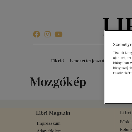
Személyre
Tisztelt Lát
ajánlani, a
Fikció
Ismeretterjesztő
Gyerekkö
hiányában w
böngészőjébe
részletekért
Mozgókép
Libri
Libri Magazin
Főolda
Impresszum
Rólun
Adatvédelem