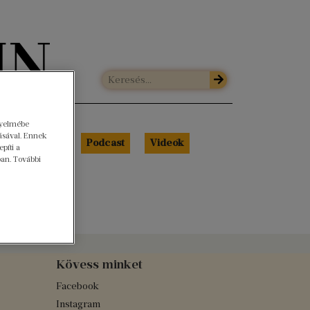
gyelmébe
ásával. Ennek
Libri Portré
Podcast
Videók
píti a
ban. További
Kövess minket
Facebook
Instagram