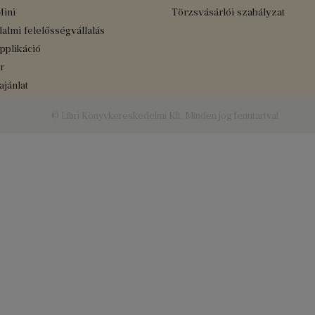
Mini
Törzsvásárlói szabályzat
almi felelősségvállalás
applikáció
r
jánlat
© Libri Könyvkereskedelmi Kft. Minden jog fenntartva!