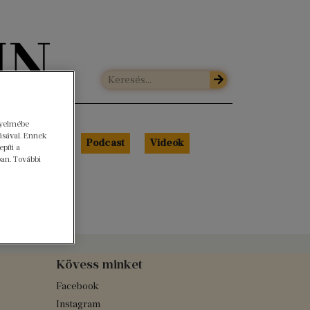
gyelmébe
ásával. Ennek
Libri Portré
Podcast
Videók
píti a
ban. További
Kövess minket
Facebook
Instagram