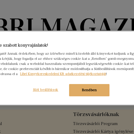
Könyvektől az olvasókig
 szabott könyvajánlatok!
ogató! Annak érdekében, hogy az ízléséhez minél közelebb álló könyveket tudjunk a fi
rra kérjük, hogy fogadja el az ehhez szükséges cookie-kat a „Rendben” gomb megnyom
nyvek
Interjúk
Beleolvasó
A hónap könyvei
HÍREK
eboldalunk csak a weboldal használata szempontjából legszükségesebb cookie-kat tele
, de cookie-preferenciáit később is bármikor módosíthatja a Sütibeállítások menüpont
 olvassa el a
Libri Könyvkereskedelmi Kft. adatkezelési tájékoztatóját
!
Süti beállítások
Rendben
Törzsvásárlóknak
l
Törzsvásárlói Program
k
Törzsvásárlói Kártya igénylése