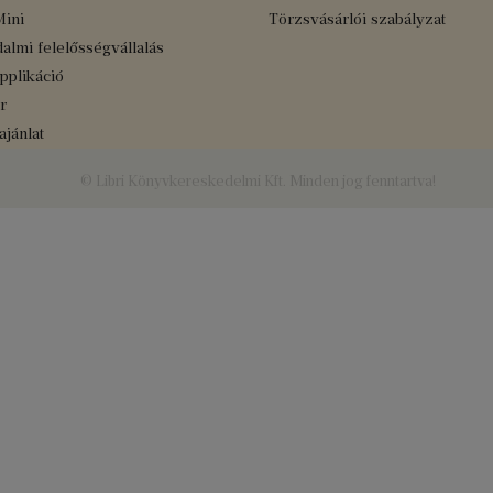
Mini
Törzsvásárlói szabályzat
almi felelősségvállalás
applikáció
r
jánlat
© Libri Könyvkereskedelmi Kft. Minden jog fenntartva!