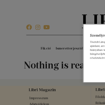
Személyre
Tisztelt Lát
ajánlani, a
Fikció
Ismeretterjesztő
Gyerekkö
hiányában w
böngészőjébe
részletekért
Nothing is real
Libri
Libri Magazin
Főolda
Impresszum
Rólun
Adatvédelem