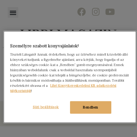
Személyre szabott könyvajánlatok!
Könyvektől az olvasókig
Tisztelt Látogató! Annak érdekében, hogy az ízléséhez minél közelebb álló
könyveket tudjunk a figyelmébe ajánlani, arra kérjük, hogy fogadja el az
ehhez szükséges cookie-kat a „Rendben” gomb megnyomásával. Ennek
hiányában weboldalunk csak a weboldal használata szempontjából
legszükségesebb cookie-kat telepíti a böngészőjébe, de cookie-preferenciáit
Pánikra semmi ok
később is bármikor módosíthatja a Sütibeállítások menüpontban. További
részletekért olvassa el a
Libri Könyvkereskedelmi Kft. adatkezelési
tájékoztatóját
!
Süti beállítások
Rendben
© Libri Könyvkereskedelmi Kft. Minden jog fenntartva!