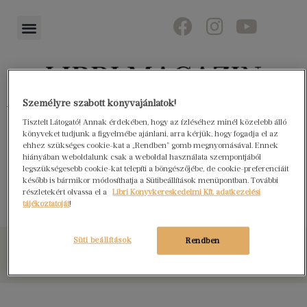
Személyre szabott könyvajánlatok!
Könyvektől az olvasókig
Tisztelt Látogató! Annak érdekében, hogy az ízléséhez minél közelebb álló
könyveket tudjunk a figyelmébe ajánlani, arra kérjük, hogy fogadja el az
ehhez szükséges cookie-kat a „Rendben” gomb megnyomásával. Ennek
hiányában weboldalunk csak a weboldal használata szempontjából
legszükségesebb cookie-kat telepíti a böngészőjébe, de cookie-preferenciáit
Pénelopeia
később is bármikor módosíthatja a Sütibeállítások menüpontban. További
részletekért olvassa el a
Libri Könyvkereskedelmi Kft. adatkezelési
tájékoztatóját
!
Süti beállítások
Rendben
© Libri Könyvkereskedelmi Kft. Minden jog fenntartva!