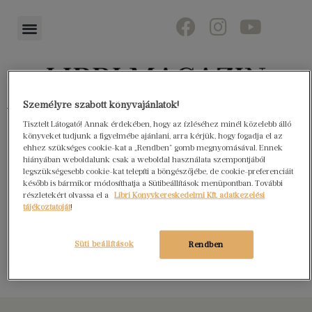
Személyre szabott könyvajánlatok!
Könyvektől az olvasókig
Tisztelt Látogató! Annak érdekében, hogy az ízléséhez minél közelebb álló
könyveket tudjunk a figyelmébe ajánlani, arra kérjük, hogy fogadja el az
ehhez szükséges cookie-kat a „Rendben” gomb megnyomásával. Ennek
hiányában weboldalunk csak a weboldal használata szempontjából
legszükségesebb cookie-kat telepíti a böngészőjébe, de cookie-preferenciáit
Stay Brutal! – 21
később is bármikor módosíthatja a Sütibeállítások menüpontban. További
részletekért olvassa el a
Libri Könyvkereskedelmi Kft. adatkezelési
tájékoztatóját
!
metáldal – 21 írás a
Süti beállítások
metálról
Rendben