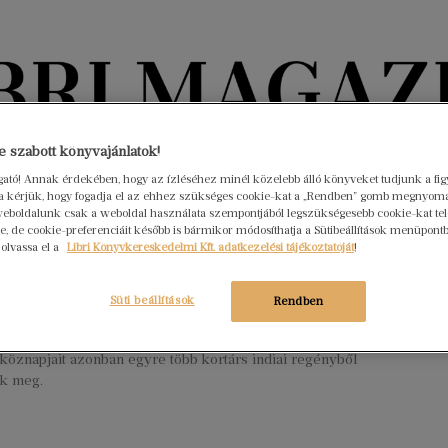
Könyvektől az olvasókig
 szabott könyvajánlatok!
ogató! Annak érdekében, hogy az ízléséhez minél közelebb álló könyveket tudjunk a fi
rra kérjük, hogy fogadja el az ehhez szükséges cookie-kat a „Rendben” gomb megnyom
nyvek
Interjúk
Beleolvasó
A hónap könyvei
HÍREK
eboldalunk csak a weboldal használata szempontjából legszükségesebb cookie-kat tele
, de cookie-preferenciáit később is bármikor módosíthatja a Sütibeállítások menüpont
 olvassa el a
Libri Könyvkereskedelmi Kft. adatkezelési tájékoztatóját
!
unk könyvekkel! – India
r 26.
Nincs hozzászólás
Süti beállítások
Rendben
, aki csak rövid időre utazik oda, Indiából leginkább csak
ó képeket láthat. A sokarcú, egyszerre modern és hagyományőrző
köznapjait azonban egyre több kortárs indiai regényből
ük meg.