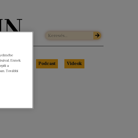
gyelmébe
ásával. Ennek
Libri Portré
Podcast
Videók
píti a
ban. További