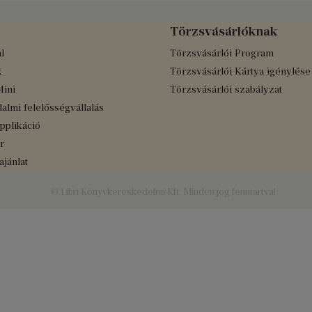
Törzsvásárlóknak
l
Törzsvásárlói Program
k
Törzsvásárlói Kártya igénylése
Mini
Törzsvásárlói szabályzat
almi felelősségvállalás
applikáció
r
jánlat
© Libri Könyvkereskedelmi Kft. Minden jog fenntartva!