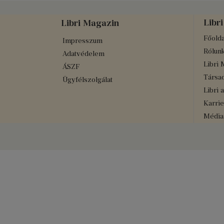
Libri
Libri Magazin
Főolda
Impresszum
Rólun
Adatvédelem
Libri 
ÁSZF
Társad
Ügyfélszolgálat
Libri 
Karrie
Médiaa