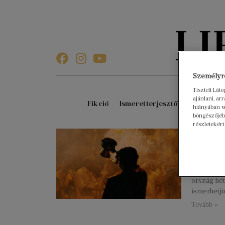
Személyre
Tisztelt Lát
ajánlani, a
Fikció
Ismeretterjesztő
Gyerekkö
hiányában w
böngészőjébe
részletekért
Utazz
2023. januá
A látogató
felvillan
ország hét
ismerhetj
Tovább »