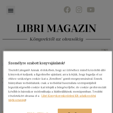
Könyvektől az olvasókig
Személyre szabott könyvajánlatok!
Tisztelt Látogató! Annak érdekében, hogy az ízléséhez minél közelebb álló
könyveket tudjunk a figyelmébe ajánlani, arra kérjük, hogy fogadja el az
ehhez szükséges cookie-kat a „Rendben” gomb megnyomásával. Ennek
hiányában weboldalunk csak a weboldal használata szempontjából
legszükségesebb cookie-kat telepíti a böngészőjébe, de cookie-preferenciáit
később is bármikor módosíthatja a Sütibeállítások menüpontban. További
részletekért olvassa el a
Libri Könyvkereskedelmi Kft. adatkezelési
tájékoztatóját
!