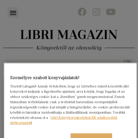
Könyvektől az olvasókig
Személyre szabott könyvajánlatok!
Tisztelt Látogató! Annak érdekében, hogy az ízléséhez minél közelebb álló
könyveket tudjunk a figyelmébe ajánlani, arra kérjük, hogy fogadja el az
ehhez szükséges cookie-kat a „Rendben” gomb megnyomásával. Ennek
hiányában weboldalunk csak a weboldal használata szempontjából
legszükségesebb cookie-kat telepíti a böngészőjébe, de cookie-preferenciáit
később is bármikor módosíthatja a Sütibeállítások menüpontban. További
részletekért olvassa el a
Libri Könyvkereskedelmi Kft. adatkezelési
tájékoztatóját
!