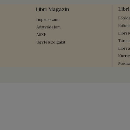
Libri
Libri Magazin
Főolda
Impresszum
Rólun
Adatvédelem
Libri 
ÁSZF
Társad
Ügyfélszolgálat
Libri 
Karrie
Médiaa