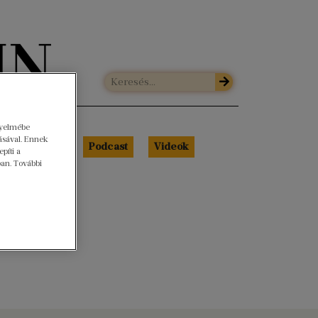
gyelmébe
ásával. Ennek
Libri Portré
Podcast
Videók
píti a
ban. További