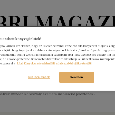
Könyvektől az olvasókig
 szabott könyvajánlatok!
ogató! Annak érdekében, hogy az ízléséhez minél közelebb álló könyveket tudjunk a fi
rra kérjük, hogy fogadja el az ehhez szükséges cookie-kat a „Rendben” gomb megnyom
nyvek
Interjúk
Beleolvasó
A hónap könyvei
HÍREK
eboldalunk csak a weboldal használata szempontjából legszükségesebb cookie-kat tele
, de cookie-preferenciáit később is bármikor módosíthatja a Sütibeállítások menüpont
 olvassa el a
Libri Könyvkereskedelmi Kft. adatkezelési tájékoztatóját
!
 Mini március: Ma királynő, holnap
ár – Ez is lehetsz, ha nagy leszel!
Süti beállítások
Rendben
ius 23.
Nincs hozzászólás
éldaképek generációról generációra változnak, vagy vannak olyan
melyek minden korosztály számára inspirációt jelentenek?