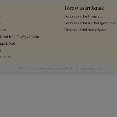
Törzsvásárlóknak
l
Törzsvásárlói Program
k
Törzsvásárlói Kártya igénylése
Mini
Törzsvásárlói szabályzat
almi felelősségvállalás
applikáció
r
jánlat
© Libri Könyvkereskedelmi Kft. Minden jog fenntartva!