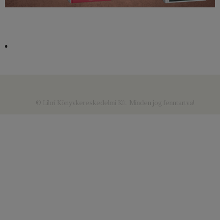
© Libri Könyvkereskedelmi Kft. Minden jog fenntartva!