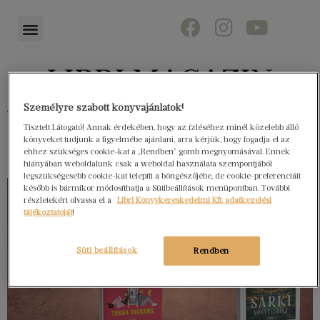
Személyre szabott könyvajánlatok!
Könyvektől az olvasókig
Tisztelt Látogató! Annak érdekében, hogy az ízléséhez minél közelebb álló
könyveket tudjunk a figyelmébe ajánlani, arra kérjük, hogy fogadja el az
ehhez szükséges cookie-kat a „Rendben” gomb megnyomásával. Ennek
hiányában weboldalunk csak a weboldal használata szempontjából
legszükségesebb cookie-kat telepíti a böngészőjébe, de cookie-preferenciáit
később is bármikor módosíthatja a Sütibeállítások menüpontban. További
részletekért olvassa el a
Libri Könyvkereskedelmi Kft. adatkezelési
tájékoztatóját
!
Süti beállítások
Rendben