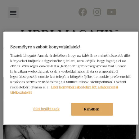
Személyre szabott könyvajánlatok!
Könyvektől az olvasókig
Tisztelt Látogató! Annak érdekében, hogy az ízléséhez minél közelebb álló
könyveket tudjunk a figyelmébe ajánlani, arra kérjük, hogy fogadja el az
ehhez szükséges cookie-kat a „Rendben” gomb megnyomásával. Ennek
hiányában weboldalunk csak a weboldal használata szempontjából
legszükségesebb cookie-kat telepíti a böngészőjébe, de cookie-preferenciáit
később is bármikor módosíthatja a Sütibeállítások menüpontban. További
részletekért olvassa el a
Libri Könyvkereskedelmi Kft. adatkezelési
tájékoztatóját
!
Süti beállítások
Rendben