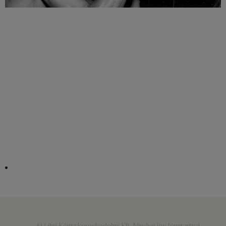
© Libri Könyvkereskedelmi Kft. Minden jog fenntartva!