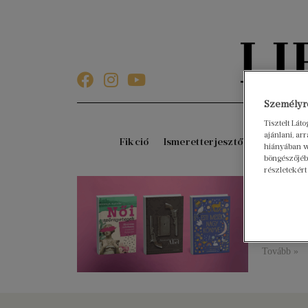
Személyre
Tisztelt Lát
ajánlani, a
Fikció
Ismeretterjesztő
Gyerekkö
hiányában w
böngészőjébe
részletekért
Női s
2025. szep
Íme három
és az emlé
Tovább »