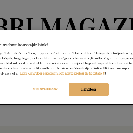
Könyvektől az olvasókig
 szabott könyvajánlatok!
ogató! Annak érdekében, hogy az ízléséhez minél közelebb álló könyveket tudjunk a fi
rra kérjük, hogy fogadja el az ehhez szükséges cookie-kat a „Rendben” gomb megnyom
nyvek
Interjúk
Beleolvasó
A hónap könyvei
HÍREK
eboldalunk csak a weboldal használata szempontjából legszükségesebb cookie-kat tele
, de cookie-preferenciáit később is bármikor módosíthatja a Sütibeállítások menüpont
 olvassa el a
Libri Könyvkereskedelmi Kft. adatkezelési tájékoztatóját
!
orsok, allegóriák és esti mesék
tember 29.
Nincs hozzászólás
Süti beállítások
Rendben
 friss kötet, amelyek különböző módon, de egyaránt a képzelet
kezet határvidékeit tárják fel.