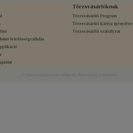
Törzsvásárlóknak
l
Törzsvásárlói Program
k
Törzsvásárlói Kártya igénylése
Mini
Törzsvásárlói szabályzat
almi felelősségvállalás
applikáció
r
jánlat
© Libri Könyvkereskedelmi Kft. Minden jog fenntartva!