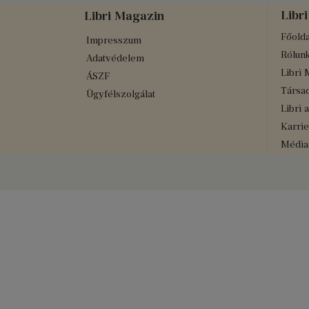
Libri
Libri Magazin
Főolda
Impresszum
Rólun
Adatvédelem
Libri 
ÁSZF
Társad
Ügyfélszolgálat
Libri 
Karrie
Médiaa