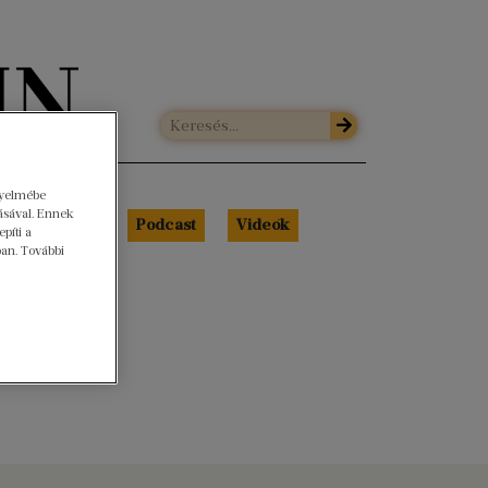
gyelmébe
ásával. Ennek
Libri Portré
Podcast
Videók
píti a
ban. További