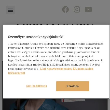
Személyre szabott könyvajánlatok!
Könyvektől az olvasókig
Tisztelt Látogató! Annak érdekében, hogy az ízléséhez minél közelebb álló
könyveket tudjunk a figyelmébe ajánlani, arra kérjük, hogy fogadja el az
ehhez szükséges cookie-kat a „Rendben” gomb megnyomásával. Ennek
hiányában weboldalunk csak a weboldal használata szempontjából
legszükségesebb cookie-kat telepíti a böngészőjébe, de cookie-preferenciáit
később is bármikor módosíthatja a Sütibeállítások menüpontban. További
részletekért olvassa el a
Libri Könyvkereskedelmi Kft. adatkezelési
tájékoztatóját
!
Süti beállítások
Rendben