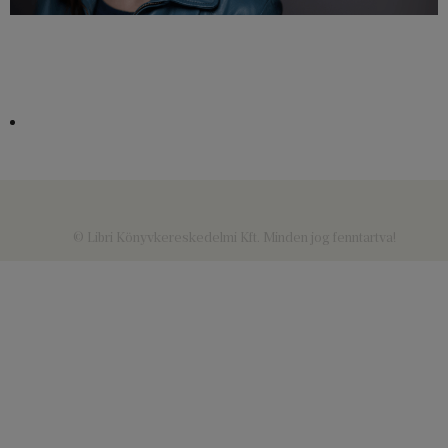
© Libri Könyvkereskedelmi Kft. Minden jog fenntartva!