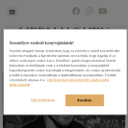
Személyre szabott könyvajánlatok!
Könyvektől az olvasókig
Tisztelt Látogató! Annak érdekében, hogy az ízléséhez minél közelebb álló
könyveket tudjunk a figyelmébe ajánlani, arra kérjük, hogy fogadja el az
ehhez szükséges cookie-kat a „Rendben” gomb megnyomásával. Ennek
hiányában weboldalunk csak a weboldal használata szempontjából
legszükségesebb cookie-kat telepíti a böngészőjébe, de cookie-preferenciáit
később is bármikor módosíthatja a Sütibeállítások menüpontban. További
részletekért olvassa el a
Libri Könyvkereskedelmi Kft. adatkezelési
tájékoztatóját
!
Süti beállítások
Rendben