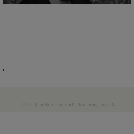
© Libri Könyvkereskedelmi Kft. Minden jog fenntartva!