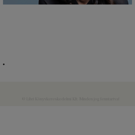
© Libri Könyvkereskedelmi Kft. Minden jog fenntartva!