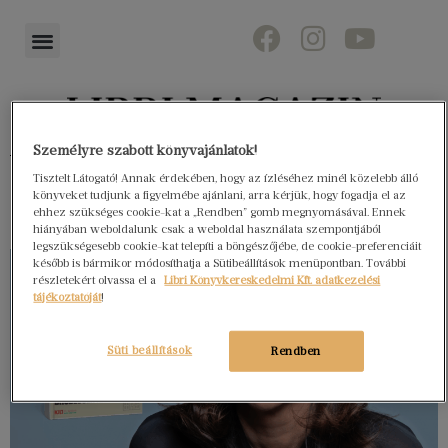
Személyre szabott könyvajánlatok!
Könyvektől az olvasókig
Tisztelt Látogató! Annak érdekében, hogy az ízléséhez minél közelebb álló
könyveket tudjunk a figyelmébe ajánlani, arra kérjük, hogy fogadja el az
ehhez szükséges cookie-kat a „Rendben” gomb megnyomásával. Ennek
hiányában weboldalunk csak a weboldal használata szempontjából
legszükségesebb cookie-kat telepíti a böngészőjébe, de cookie-preferenciáit
később is bármikor módosíthatja a Sütibeállítások menüpontban. További
részletekért olvassa el a
Libri Könyvkereskedelmi Kft. adatkezelési
tájékoztatóját
!
Süti beállítások
Rendben