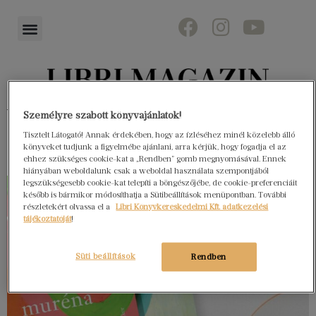
Könyvektől az olvasókig
Személyre szabott könyvajánlatok!
Tisztelt Látogató! Annak érdekében, hogy az ízléséhez minél közelebb álló
könyveket tudjunk a figyelmébe ajánlani, arra kérjük, hogy fogadja el az
ehhez szükséges cookie-kat a „Rendben” gomb megnyomásával. Ennek
hiányában weboldalunk csak a weboldal használata szempontjából
legszükségesebb cookie-kat telepíti a böngészőjébe, de cookie-preferenciáit
később is bármikor módosíthatja a Sütibeállítások menüpontban. További
részletekért olvassa el a
Libri Könyvkereskedelmi Kft. adatkezelési
tájékoztatóját
!
Süti beállítások
Rendben