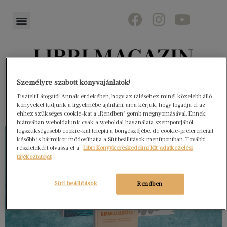
Könyvektől az olvasókig
Személyre szabott könyvajánlatok!
Tisztelt Látogató! Annak érdekében, hogy az ízléséhez minél közelebb álló
könyveket tudjunk a figyelmébe ajánlani, arra kérjük, hogy fogadja el az
ehhez szükséges cookie-kat a „Rendben” gomb megnyomásával. Ennek
hiányában weboldalunk csak a weboldal használata szempontjából
legszükségesebb cookie-kat telepíti a böngészőjébe, de cookie-preferenciáit
később is bármikor módosíthatja a Sütibeállítások menüpontban. További
részletekért olvassa el a
Libri Könyvkereskedelmi Kft. adatkezelési
tájékoztatóját
!
Süti beállítások
Rendben