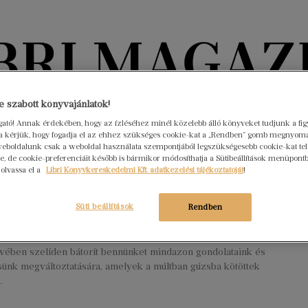
Könyvektől az olvasókig
 szabott könyvajánlatok!
ogató! Annak érdekében, hogy az ízléséhez minél közelebb álló könyveket tudjunk a fi
rra kérjük, hogy fogadja el az ehhez szükséges cookie-kat a „Rendben” gomb megnyom
nyvek
Interjúk
Beleolvasó
A hónap könyvei
HÍREK
eboldalunk csak a weboldal használata szempontjából legszükségesebb cookie-kat tele
, de cookie-preferenciáit később is bármikor módosíthatja a Sütibeállítások menüpont
 olvassa el a
Libri Könyvkereskedelmi Kft. adatkezelési tájékoztatóját
!
lőjegyezhető Edith Eva Eger új
e!
Süti beállítások
Rendben
s 3.
Nincs hozzászólás
származású pszichológus Az ajándék – Tizenkét életmentő lecke
vében szelíden bátorít bennünket mindazon gondolataink és
sünk megváltoztatására, amelyek a múltban gúzsba kötöttek
.