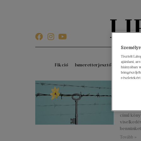
Személyre
Tisztelt Lát
ajánlani, a
Fikció
Ismeretterjesztő
Gyerekkö
hiányában w
böngészőjébe
részletekért
Már e
könyv
2020. júniu
A magyar 
című köny
viselkedé
bennünket
Tovább »