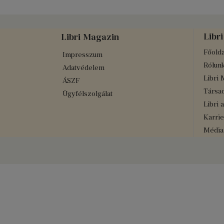
Libri
Libri Magazin
Főolda
Impresszum
Rólun
Adatvédelem
Libri 
ÁSZF
Társad
Ügyfélszolgálat
Libri 
Karrie
Médiaa