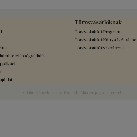
Törzsvásárlóknak
l
Törzsvásárlói Program
k
Törzsvásárlói Kártya igénylése
Mini
Törzsvásárlói szabályzat
almi felelősségvállalás
applikáció
r
jánlat
© Libri Könyvkereskedelmi Kft. Minden jog fenntartva!