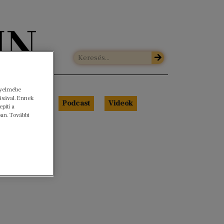
gyelmébe
ásával. Ennek
Libri Portré
Podcast
Videók
píti a
ban. További