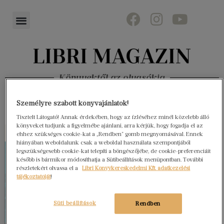
Könyvektől az olvasókig
Személyre szabott könyvajánlatok!
Tisztelt Látogató! Annak érdekében, hogy az ízléséhez minél közelebb álló
könyveket tudjunk a figyelmébe ajánlani, arra kérjük, hogy fogadja el az
ehhez szükséges cookie-kat a „Rendben” gomb megnyomásával. Ennek
hiányában weboldalunk csak a weboldal használata szempontjából
legszükségesebb cookie-kat telepíti a böngészőjébe, de cookie-preferenciáit
később is bármikor módosíthatja a Sütibeállítások menüpontban. További
részletekért olvassa el a
Libri Könyvkereskedelmi Kft. adatkezelési
tájékoztatóját
!
Süti beállítások
Rendben