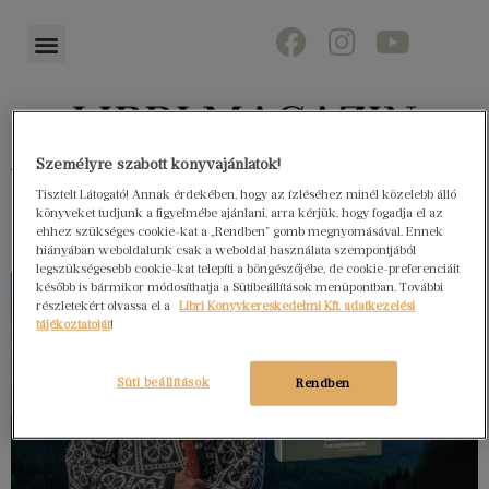
Személyre szabott könyvajánlatok!
Könyvektől az olvasókig
Tisztelt Látogató! Annak érdekében, hogy az ízléséhez minél közelebb álló
könyveket tudjunk a figyelmébe ajánlani, arra kérjük, hogy fogadja el az
ehhez szükséges cookie-kat a „Rendben” gomb megnyomásával. Ennek
hiányában weboldalunk csak a weboldal használata szempontjából
legszükségesebb cookie-kat telepíti a böngészőjébe, de cookie-preferenciáit
később is bármikor módosíthatja a Sütibeállítások menüpontban. További
részletekért olvassa el a
Libri Könyvkereskedelmi Kft. adatkezelési
tájékoztatóját
!
Süti beállítások
Rendben