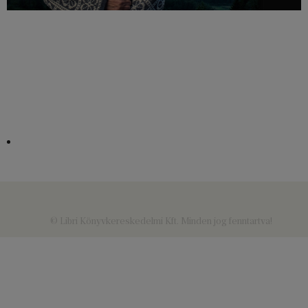
© Libri Könyvkereskedelmi Kft. Minden jog fenntartva!