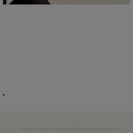
© Libri Könyvkereskedelmi Kft. Minden jog fenntartva!