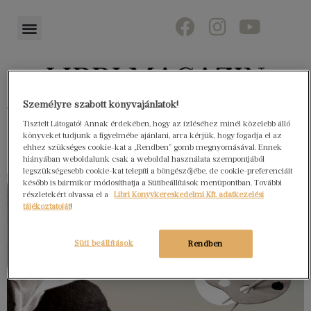
Személyre szabott könyvajánlatok!
Könyvektől az olvasókig
Tisztelt Látogató! Annak érdekében, hogy az ízléséhez minél közelebb álló
könyveket tudjunk a figyelmébe ajánlani, arra kérjük, hogy fogadja el az
ehhez szükséges cookie-kat a „Rendben” gomb megnyomásával. Ennek
hiányában weboldalunk csak a weboldal használata szempontjából
legszükségesebb cookie-kat telepíti a böngészőjébe, de cookie-preferenciáit
később is bármikor módosíthatja a Sütibeállítások menüpontban. További
részletekért olvassa el a
Libri Könyvkereskedelmi Kft. adatkezelési
tájékoztatóját
!
Süti beállítások
Rendben