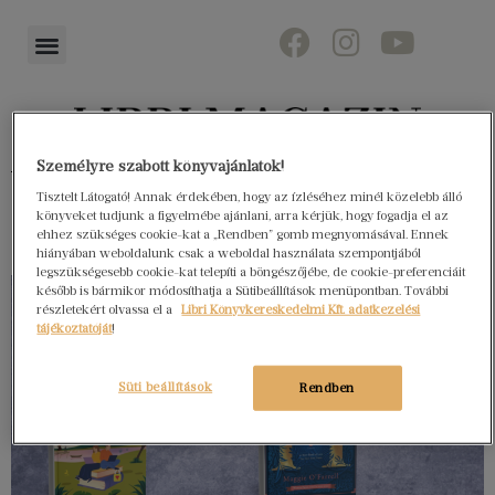
Személyre szabott könyvajánlatok!
Könyvektől az olvasókig
Tisztelt Látogató! Annak érdekében, hogy az ízléséhez minél közelebb álló
könyveket tudjunk a figyelmébe ajánlani, arra kérjük, hogy fogadja el az
ehhez szükséges cookie-kat a „Rendben” gomb megnyomásával. Ennek
hiányában weboldalunk csak a weboldal használata szempontjából
legszükségesebb cookie-kat telepíti a böngészőjébe, de cookie-preferenciáit
később is bármikor módosíthatja a Sütibeállítások menüpontban. További
részletekért olvassa el a
Libri Könyvkereskedelmi Kft. adatkezelési
tájékoztatóját
!
Süti beállítások
Rendben