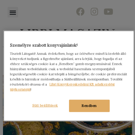
Személyre szabott könyvajánlatok!
Könyvektől az olvasókig
Tisztelt Látogató! Annak érdekében, hogy az ízléséhez minél közelebb álló
könyveket tudjunk a figyelmébe ajánlani, arra kérjük, hogy fogadja el az
ehhez szükséges cookie-kat a „Rendben” gomb megnyomásával. Ennek
hiányában weboldalunk csak a weboldal használata szempontjából
legszükségesebb cookie-kat telepíti a böngészőjébe, de cookie-preferenciáit
később is bármikor módosíthatja a Sütibeállítások menüpontban. További
részletekért olvassa el a
Libri Könyvkereskedelmi Kft. adatkezelési
tájékoztatóját
!
Süti beállítások
Rendben