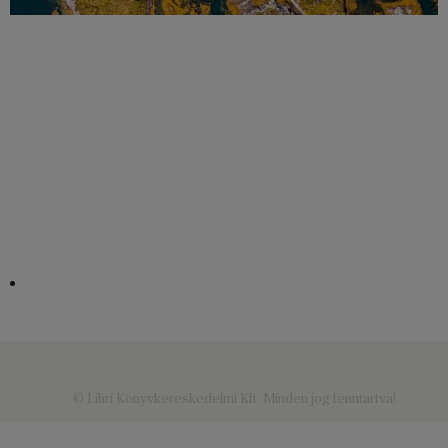
© Libri Könyvkereskedelmi Kft. Minden jog fenntartva!