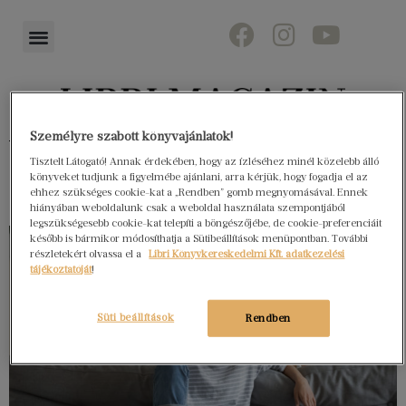
Személyre szabott könyvajánlatok!
Könyvektől az olvasókig
Tisztelt Látogató! Annak érdekében, hogy az ízléséhez minél közelebb álló
könyveket tudjunk a figyelmébe ajánlani, arra kérjük, hogy fogadja el az
ehhez szükséges cookie-kat a „Rendben” gomb megnyomásával. Ennek
hiányában weboldalunk csak a weboldal használata szempontjából
legszükségesebb cookie-kat telepíti a böngészőjébe, de cookie-preferenciáit
később is bármikor módosíthatja a Sütibeállítások menüpontban. További
részletekért olvassa el a
Libri Könyvkereskedelmi Kft. adatkezelési
tájékoztatóját
!
Süti beállítások
Rendben