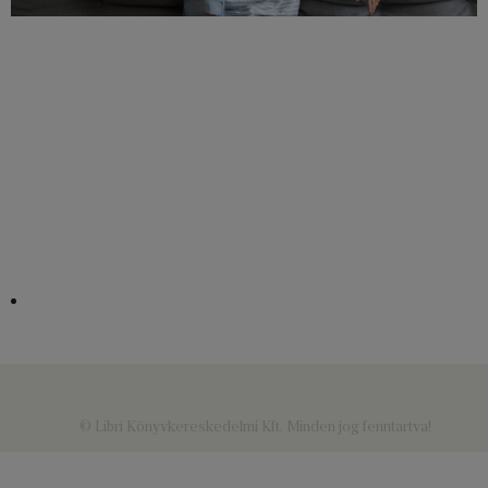
© Libri Könyvkereskedelmi Kft. Minden jog fenntartva!