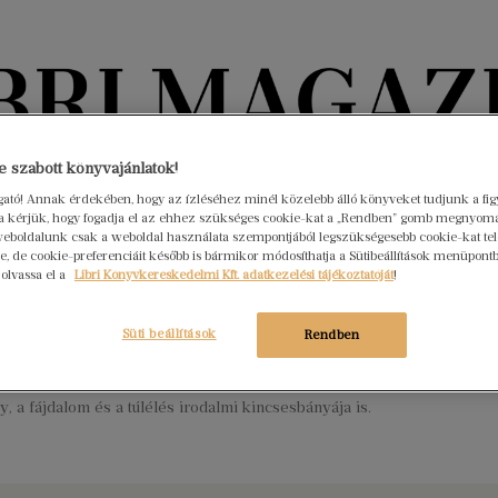
Könyvektől az olvasókig
 szabott könyvajánlatok!
ogató! Annak érdekében, hogy az ízléséhez minél közelebb álló könyveket tudjunk a fi
rra kérjük, hogy fogadja el az ehhez szükséges cookie-kat a „Rendben” gomb megnyom
nyvek
Interjúk
Beleolvasó
A hónap könyvei
HÍREK
eboldalunk csak a weboldal használata szempontjából legszükségesebb cookie-kat tele
, de cookie-preferenciáit később is bármikor módosíthatja a Sütibeállítások menüpont
 olvassa el a
Libri Könyvkereskedelmi Kft. adatkezelési tájékoztatóját
!
ikus szavak – 5 kortárs regény
zol Mexikótól Kolumbiáig
Süti beállítások
Rendben
s 6.
Nincs hozzászólás
rika nemcsak a dzsungelek és a forradalmak földje, hanem a
, a fájdalom és a túlélés irodalmi kincsesbányája is.