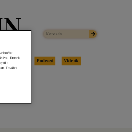
gyelmébe
ásával. Ennek
Libri Portré
Podcast
Videók
píti a
ban. További