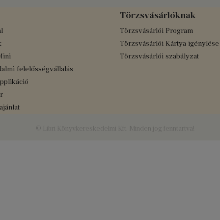
Törzsvásárlóknak
l
Törzsvásárlói Program
k
Törzsvásárlói Kártya igénylése
Mini
Törzsvásárlói szabályzat
almi felelősségvállalás
applikáció
r
jánlat
© Libri Könyvkereskedelmi Kft. Minden jog fenntartva!