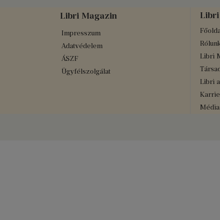
Libri
Libri Magazin
Főolda
Impresszum
Rólun
Adatvédelem
Libri 
ÁSZF
Társad
Ügyfélszolgálat
Libri 
Karrie
Médiaa