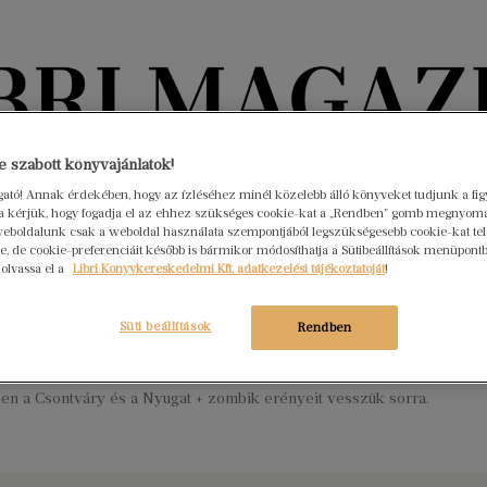
Könyvektől az olvasókig
 szabott könyvajánlatok!
ogató! Annak érdekében, hogy az ízléséhez minél közelebb álló könyveket tudjunk a fi
rra kérjük, hogy fogadja el az ehhez szükséges cookie-kat a „Rendben” gomb megnyom
nyvek
Interjúk
Beleolvasó
A hónap könyvei
HÍREK
eboldalunk csak a weboldal használata szempontjából legszükségesebb cookie-kat tele
, de cookie-preferenciáit később is bármikor módosíthatja a Sütibeállítások menüpont
 olvassa el a
Libri Könyvkereskedelmi Kft. adatkezelési tájékoztatóját
!
 a mosztari híd mögött fölbukkanó
 – képregények felnőtteknek
Süti beállítások
Rendben
 13.
Nincs hozzászólás
 évek magyarul is elérhető képregényterméséből válogatunk. Az
ben a Csontváry és a Nyugat + zombik erényeit vesszük sorra.