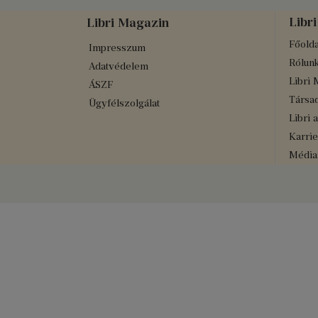
Libri
Libri Magazin
Főolda
Impresszum
Rólun
Adatvédelem
Libri 
ÁSZF
Társad
Ügyfélszolgálat
Libri 
Karrie
Médiaa