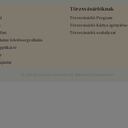
Törzsvásárlóknak
l
Törzsvásárlói Program
k
Törzsvásárlói Kártya igénylése
Mini
Törzsvásárlói szabályzat
almi felelősségvállalás
applikáció
r
jánlat
© Libri Könyvkereskedelmi Kft. Minden jog fenntartva!