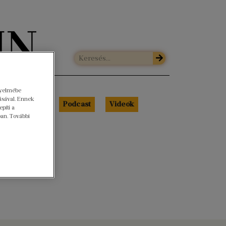
gyelmébe
ásával. Ennek
Libri Portré
Podcast
Videók
píti a
ban. További