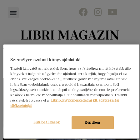
Könyvektől az olvasókig
Személyre szabott könyvajánlatok!
Tisztelt Látogató! Annak érdekében, hogy az ízléséhez minél közelebb álló
könyveket tudjunk a figyelmébe ajánlani, arra kérjük, hogy fogadja el az
ehhez szükséges cookie-kat a „Rendben” gomb megnyomásával. Ennek
hiányában weboldalunk csak a weboldal használata szempontjából
legszükségesebb cookie-kat telepíti a böngészőjébe, de cookie-preferenciáit
később is bármikor módosíthatja a Sütibeállítások menüpontban. További
részletekért olvassa el a
Libri Könyvkereskedelmi Kft. adatkezelési
tájékoztatóját
!
Süti beállítások
Rendben