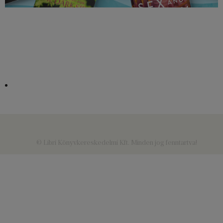
© Libri Könyvkereskedelmi Kft. Minden jog fenntartva!