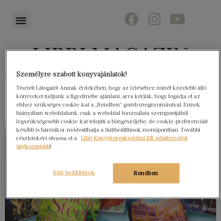
Személyre szabott könyvajánlatok!
Könyvektől az olvasókig
Tisztelt Látogató! Annak érdekében, hogy az ízléséhez minél közelebb álló
könyveket tudjunk a figyelmébe ajánlani, arra kérjük, hogy fogadja el az
ehhez szükséges cookie-kat a „Rendben” gomb megnyomásával. Ennek
hiányában weboldalunk csak a weboldal használata szempontjából
legszükségesebb cookie-kat telepíti a böngészőjébe, de cookie-preferenciáit
később is bármikor módosíthatja a Sütibeállítások menüpontban. További
részletekért olvassa el a
Libri Könyvkereskedelmi Kft. adatkezelési
tájékoztatóját
!
Süti beállítások
Rendben