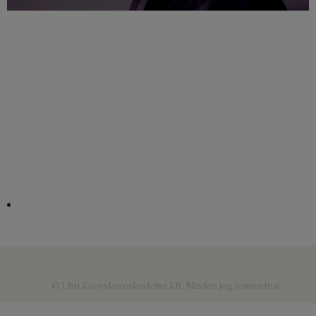
© Libri Könyvkereskedelmi Kft. Minden jog fenntartva!