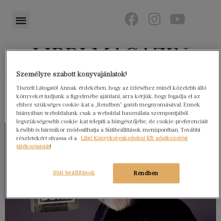
Személyre szabott könyvajánlatok!
Könyvektől az olvasókig
Tisztelt Látogató! Annak érdekében, hogy az ízléséhez minél közelebb álló
könyveket tudjunk a figyelmébe ajánlani, arra kérjük, hogy fogadja el az
ehhez szükséges cookie-kat a „Rendben” gomb megnyomásával. Ennek
hiányában weboldalunk csak a weboldal használata szempontjából
legszükségesebb cookie-kat telepíti a böngészőjébe, de cookie-preferenciáit
később is bármikor módosíthatja a Sütibeállítások menüpontban. További
részletekért olvassa el a
Libri Könyvkereskedelmi Kft. adatkezelési
tájékoztatóját
!
Süti beállítások
Rendben